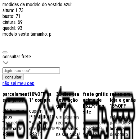
medidas da modelo do vestido azul:
altura: 1.73
busto: 71
cintura: 69
quadril: 93
modelo veste tamanho: p
consultar frete
consultar
não sei meu cep
parcelamento
10%OFF na
30 dias pra
frete grátis
retire em
sem juros
1ª compra
devolução
acima de
loja e ganhe
grátis
R$279* no
15%OFF
até 5x sem
cupom:
site
juros
PRIMEIRA10
em algumas
retiradas a
*parcela
*válido no
regiões,
no app acima
partir de 3
mínima de
site acima de
*buscamos
de R$259
horas e
R$40
R$319
na sua casa!
*opção
desconto