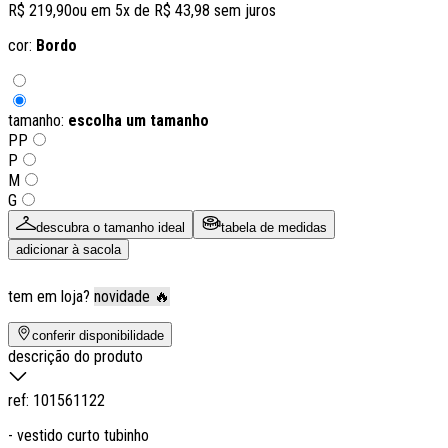
R$ 219,90
ou em
5
x de
R$ 43,98
sem juros
cor:
Bordo
tamanho:
escolha um tamanho
PP
P
M
G
descubra o tamanho ideal
tabela de medidas
adicionar à sacola
tem em loja?
novidade 🔥
conferir disponibilidade
descrição do produto
ref:
101561122
- vestido curto tubinho