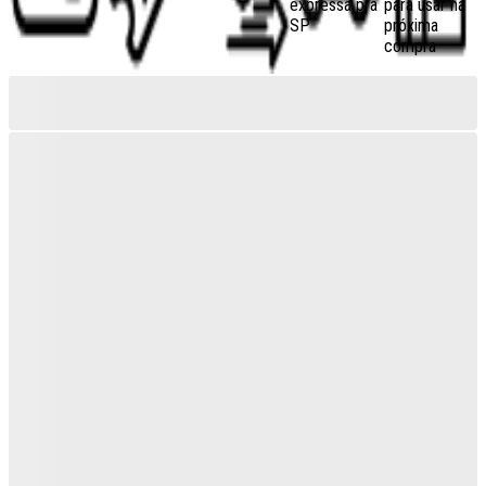
expressa pra
para usar na
SP
próxima
compra