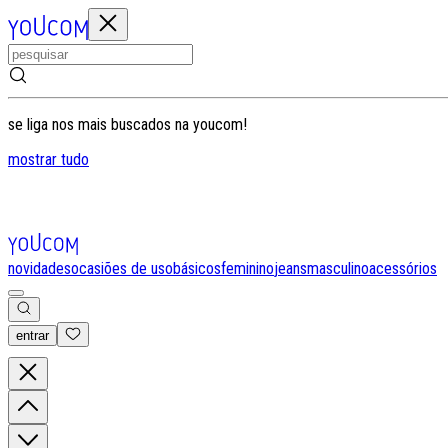
se liga nos mais buscados na youcom!
mostrar tudo
novidades
ocasiões de uso
básicos
feminino
jeans
masculino
acessórios
entrar
0