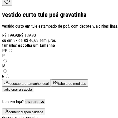
vestido curto tule poá gravatinha
vestido curto em tule estampado de poá, com decote v, alcinhas finas
R$ 199,90
R$ 139,90
ou em
3
x de
R$ 46,63
sem juros
tamanho:
escolha um tamanho
PP
P
M
G
descubra o tamanho ideal
tabela de medidas
adicionar à sacola
tem em loja?
novidade 🔥
conferir disponibilidade
descrição do produto