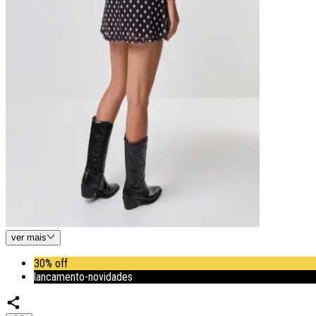
ver
mais
30% off
lancamento-novidades