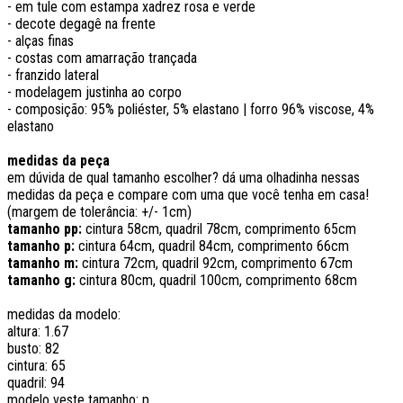
- em tule com estampa xadrez rosa e verde
- decote degagê na frente
- alças finas
- costas com amarração trançada
- franzido lateral
- modelagem justinha ao corpo
- composição: 95% poliéster, 5% elastano | forro 96% viscose, 4%
elastano
medidas da peça
em dúvida de qual tamanho escolher? dá uma olhadinha nessas
medidas da peça e compare com uma que você tenha em casa!
(margem de tolerância: +/- 1cm)
tamanho pp:
cintura 58cm, quadril 78cm, comprimento 65cm
tamanho p:
cintura 64cm, quadril 84cm, comprimento 66cm
tamanho m:
cintura 72cm, quadril 92cm, comprimento 67cm
tamanho g:
cintura 80cm, quadril 100cm, comprimento 68cm
medidas da modelo:
altura: 1.67
busto: 82
cintura: 65
quadril: 94
modelo veste tamanho: p