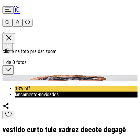
0
clique na foto pra dar zoom
1
de
0
fotos
13% off
lancamento-novidades
vestido curto tule xadrez decote degagê