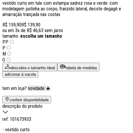
vestido curto em tule com estampa xadrez rosa e verde. com
modelagem justinha ao corpo, franzido lateral, decote degagê e
amarração trançada nas costas
R$ 159,90
R$ 139,90
ou em
3
x de
R$ 46,63
sem juros
tamanho:
escolha um tamanho
PP
P
M
G
descubra o tamanho ideal
tabela de medidas
adicionar à sacola
tem em loja?
novidade 🔥
conferir disponibilidade
descrição do produto
ref:
101673933
- vestido curto