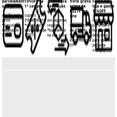
parcelamento
10%OFF na
30 dias pra
frete grátis
retire em
sem juros
1ª compra
devolução
acima de
loja e ganhe
grátis
R$279* no
15%OFF
até 5x sem
cupom:
site
juros
PRIMEIRA10
em algumas
retiradas a
*parcela
*válido no
regiões,
no app acima
partir de 3
mínima de
site acima de
*buscamos
de R$259
horas e
R$40
R$319
na sua casa!
*opção
desconto
expressa pra
para usar na
SP
próxima
compra