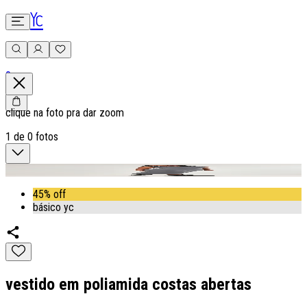
0
clique na foto pra dar zoom
1
de
0
fotos
45% off
básico yc
vestido em poliamida costas abertas