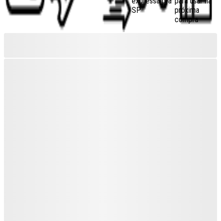
expressa pra
para usar na
SP
próxima
compra