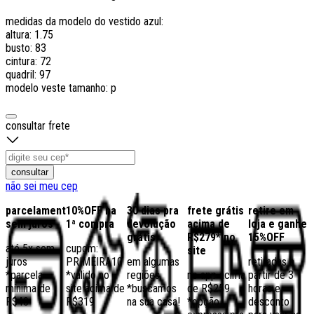
medidas da modelo do vestido azul:
altura: 1.75
busto: 83
cintura: 72
quadril: 97
modelo veste tamanho: p
consultar frete
consultar
não sei meu cep
parcelamento
10%OFF na
30 dias pra
frete grátis
retire em
sem juros
1ª compra
devolução
acima de
loja e ganhe
grátis
R$279* no
15%OFF
até 5x sem
cupom:
site
juros
PRIMEIRA10
em algumas
retiradas a
*parcela
*válido no
regiões,
no app acima
partir de 3
mínima de
site acima de
*buscamos
de R$259
horas e
R$40
R$319
na sua casa!
*opção
desconto