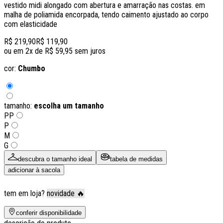
vestido midi alongado com abertura e amarração nas costas. em
malha de poliamida encorpada, tendo caimento ajustado ao corpo
com elasticidade
R$ 219,90
R$ 119,90
ou em
2
x de
R$ 59,95
sem juros
cor:
Chumbo
tamanho:
escolha um tamanho
PP
P
M
G
descubra o tamanho ideal
tabela de medidas
adicionar à sacola
tem em loja?
novidade 🔥
conferir disponibilidade