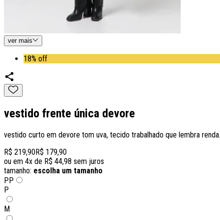
ver
mais
18% off
vestido frente única devore
vestido curto em devore tom uva, tecido trabalhado que lembra renda.
R$ 219,90
R$ 179,90
ou em
4
x de
R$ 44,98
sem juros
tamanho:
escolha um tamanho
PP
P
M