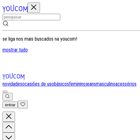
se liga nos mais buscados na youcom!
mostrar tudo
novidades
ocasiões de uso
básicos
feminino
jeans
masculino
acessórios
entrar
0