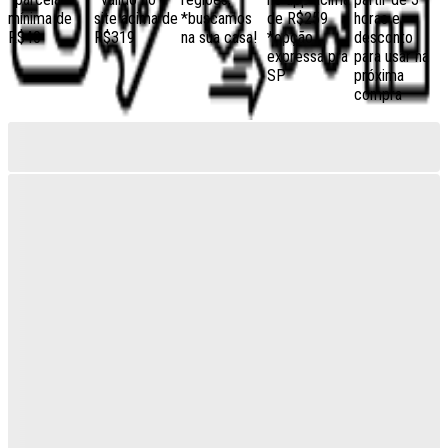
mínima de
site acima de
*buscamos
de R$259
horas e
R$40
R$319
na sua casa!
*opção
desconto
expressa pra
para usar na
SP
próxima
compra