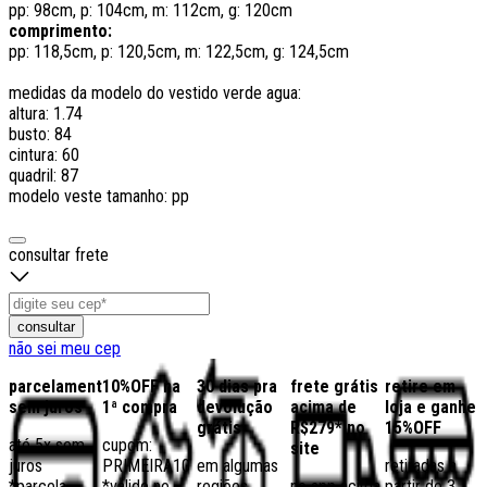
pp: 98cm, p: 104cm, m: 112cm, g: 120cm
comprimento:
pp: 118,5cm, p: 120,5cm, m: 122,5cm, g: 124,5cm
medidas da modelo do vestido verde agua:
altura: 1.74
busto: 84
cintura: 60
quadril: 87
modelo veste tamanho: pp
consultar frete
consultar
não sei meu cep
parcelamento
10%OFF na
30 dias pra
frete grátis
retire em
sem juros
1ª compra
devolução
acima de
loja e ganhe
grátis
R$279* no
15%OFF
até 5x sem
cupom:
site
juros
PRIMEIRA10
em algumas
retiradas a
*parcela
*válido no
regiões,
no app acima
partir de 3