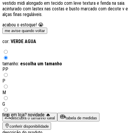
vestido midi alongado em tecido com leve textura e fenda na saia.
acinturado com lastex nas costas e busto marcado com decote v e
alças finas reguláveis.
acabou o estoque! 😭
me avise quando voltar
cor:
VERDE AGUA
tamanho:
escolha um tamanho
PP
P
M
G
tem em loja?
novidade 🔥
descubra o tamanho ideal
tabela de medidas
conferir disponibilidade
descrição do produto