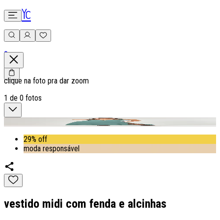
0
clique na foto pra dar zoom
1
de
0
fotos
29% off
moda responsável
vestido midi com fenda e alcinhas