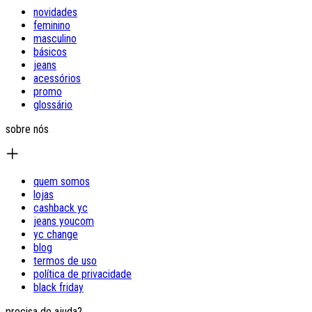
novidades
feminino
masculino
básicos
jeans
acessórios
promo
glossário
sobre nós
quem somos
lojas
cashback yc
jeans youcom
yc change
blog
termos de uso
política de privacidade
black friday
precisa de ajuda?