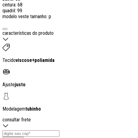
cintura: 68
quadril: 99
modelo veste tamanho: p
características do produto
Tecido
viscose
+
poliamida
Ajuste
justo
Modelagem
tubinho
consultar frete