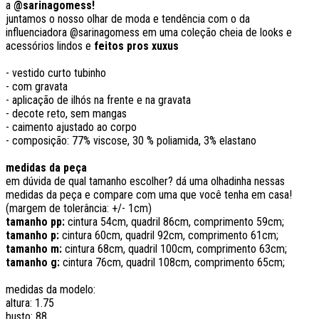
a
@sarinagomess!
juntamos o nosso olhar de moda e tendência com o da
influenciadora @sarinagomess em uma coleção cheia de looks e
acessórios lindos e
feitos pros xuxus
- vestido curto tubinho
- com gravata
- aplicação de ilhós na frente e na gravata
- decote reto, sem mangas
- caimento ajustado ao corpo
- composição: 77% viscose, 30 % poliamida, 3% elastano
medidas da peça
em dúvida de qual tamanho escolher? dá uma olhadinha nessas
medidas da peça e compare com uma que você tenha em casa!
(margem de tolerância: +/- 1cm)
tamanho pp:
cintura 54cm, quadril 86cm, comprimento 59cm;
tamanho p:
cintura 60cm, quadril 92cm, comprimento 61cm;
tamanho m:
cintura 68cm, quadril 100cm, comprimento 63cm;
tamanho g:
cintura 76cm, quadril 108cm, comprimento 65cm;
medidas da modelo:
altura: 1.75
busto: 88