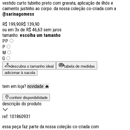
vestido curto tubinho preto com gravata, aplicação de ilhós e
caimento justinho ao corpo. da nossa coleção co-criada com a
@sarinagomess
R$ 199,90
R$ 139,90
ou em
3
x de
R$ 46,63
sem juros
tamanho:
escolha um tamanho
PP
P
M
G
descubra o tamanho ideal
tabela de medidas
adicionar à sacola
tem em loja?
novidade 🔥
conferir disponibilidade
descrição do produto
ref:
101860931
essa peça faz parte da nossa coleção co-criada com