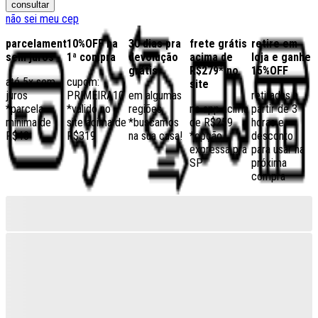
consultar
não sei meu cep
parcelamento
10%OFF na
30 dias pra
frete grátis
retire em
sem juros
1ª compra
devolução
acima de
loja e ganhe
grátis
R$279* no
15%OFF
até 5x sem
cupom:
site
juros
PRIMEIRA10
em algumas
retiradas a
*parcela
*válido no
regiões,
no app acima
partir de 3
mínima de
site acima de
*buscamos
de R$259
horas e
R$40
R$319
na sua casa!
*opção
desconto
expressa pra
para usar na
SP
próxima
compra