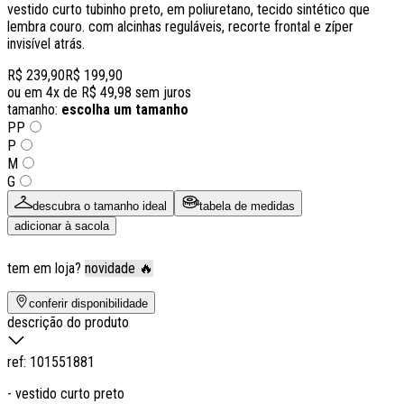
vestido curto tubinho preto, em poliuretano, tecido sintético que
lembra couro. com alcinhas reguláveis, recorte frontal e zíper
invisível atrás.
R$ 239,90
R$ 199,90
ou em
4
x de
R$ 49,98
sem juros
tamanho:
escolha um tamanho
PP
P
M
G
descubra o tamanho ideal
tabela de medidas
adicionar à sacola
tem em loja?
novidade 🔥
conferir disponibilidade
descrição do produto
ref:
101551881
- vestido curto preto