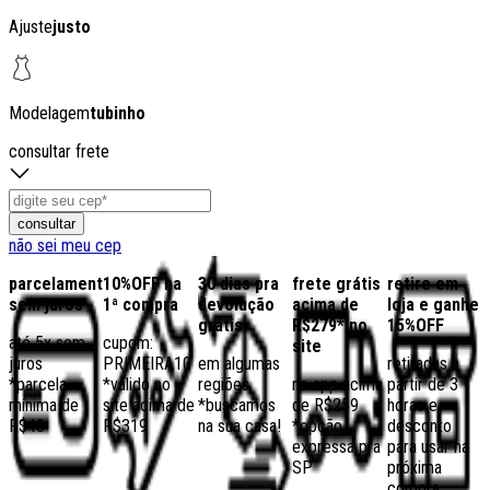
Ajuste
justo
Modelagem
tubinho
consultar frete
consultar
não sei meu cep
parcelamento
10%OFF na
30 dias pra
frete grátis
retire em
sem juros
1ª compra
devolução
acima de
loja e ganhe
grátis
R$279* no
15%OFF
até 5x sem
cupom:
site
juros
PRIMEIRA10
em algumas
retiradas a
*parcela
*válido no
regiões,
no app acima
partir de 3
mínima de
site acima de
*buscamos
de R$259
horas e
R$40
R$319
na sua casa!
*opção
desconto
expressa pra
para usar na
SP
próxima
compra