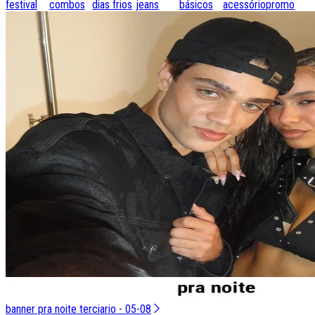
festival
combos
dias frios
jeans
básicos
acessórios
promo
banner pra noite terciario - 05-08