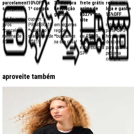
parcelamento
10%OFF na
30 dias pra
frete grátis
retire em
sem juros
1ª compra
devolução
acima de
loja e ganhe
grátis
R$279* no
15%OFF
até 5x sem
cupom:
site
juros
PRIMEIRA10
em algumas
retiradas a
*parcela
*válido no
regiões,
no app acima
partir de 3
mínima de
site acima de
*buscamos
de R$259
horas e
R$40
R$319
na sua casa!
*opção
desconto
expressa pra
para usar na
SP
próxima
compra
aproveite também