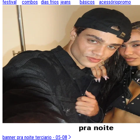
festival
combos
dias frios
jeans
básicos
acessórios
promo
banner pra noite terciario - 05-08