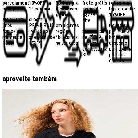
parcelamento
10%OFF na
30 dias pra
frete grátis
retire em
sem juros
1ª compra
devolução
acima de
loja e ganhe
grátis
R$279* no
15%OFF
até 5x sem
cupom:
site
juros
PRIMEIRA10
em algumas
retiradas a
*parcela
*válido no
regiões,
no app acima
partir de 3
mínima de
site acima de
*buscamos
de R$259
horas e
R$40
R$319
na sua casa!
*opção
desconto
expressa pra
para usar na
SP
próxima
compra
aproveite também