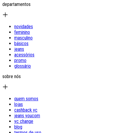
departamentos
novidades
feminino
masculino
básicos
jeans
acessórios
promo
glossário
sobre nós
quem somos
lojas
cashback yc
jeans youcom
yc change
blog
termos de uso