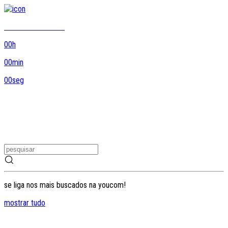
8DO8 termina em...
00
h
00
min
00
seg
se liga nos mais buscados na youcom!
mostrar tudo