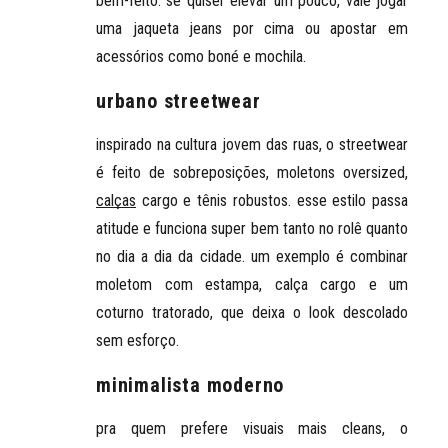
bem-feito. se quiser elevar um pouco, vale jogar
uma jaqueta jeans por cima ou apostar em
acessórios como boné e mochila.
urbano streetwear
inspirado na cultura jovem das ruas, o
streetwear
é feito de sobreposições
, moletons oversized,
calças
cargo e tênis robustos. esse estilo passa
atitude e funciona super bem tanto no rolê quanto
no dia a dia da cidade. um exemplo é combinar
moletom com estampa, calça cargo e um
coturno tratorado, que deixa o look descolado
sem esforço.
minimalista moderno
pra quem prefere
visuais mais cleans
, o