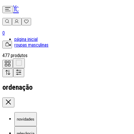
0
página inicial
roupas masculinas
477 produtos
ordenação
novidades
relevância