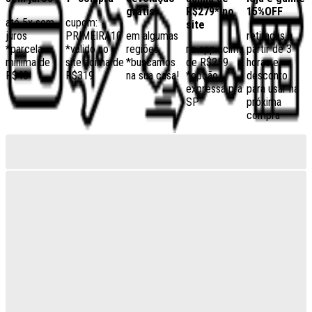
grátis
R$279* no
15%OFF
até 5x sem
cupom:
site
juros
PRIMEIRA10
em algumas
retiradas a
*parcela
*válido no
regiões,
no app acima
partir de 3
mínima de
site acima de
*buscamos
de R$259
horas e
R$40
R$319
na sua casa!
*opção
desconto
expressa pra
para usar na
SP
próxima
compra