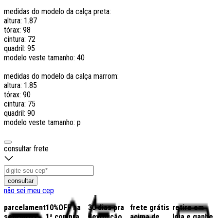
medidas do modelo da calça preta:
altura: 1.87
tórax: 98
cintura: 72
quadril: 95
modelo veste tamanho: 40
medidas do modelo da calça marrom:
altura: 1.85
tórax: 90
cintura: 75
quadril: 90
modelo veste tamanho: p
consultar frete
consultar
não sei meu cep
parcelamento
10%OFF na
30 dias pra
frete grátis
retire em
sem juros
1ª compra
devolução
acima de
loja e ganhe