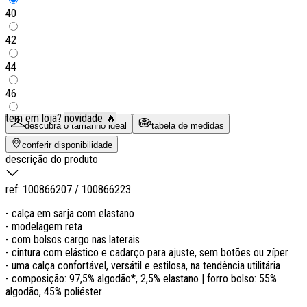
40
42
44
46
tem em loja?
novidade 🔥
descubra o tamanho ideal
tabela de medidas
conferir disponibilidade
descrição do produto
ref:
100866207 / 100866223
- calça em sarja com elastano
- modelagem reta
- com bolsos cargo nas laterais
- cintura com elástico e cadarço para ajuste, sem botões ou zíper
- uma calça confortável, versátil e estilosa, na tendência utilitária
- composição: 97,5% algodão*, 2,5% elastano | forro bolso: 55%
algodão, 45% poliéster