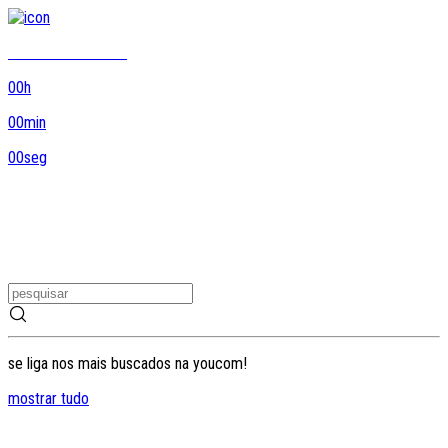
8DO8 termina em...
00
h
00
min
00
seg
se liga nos mais buscados na youcom!
mostrar tudo