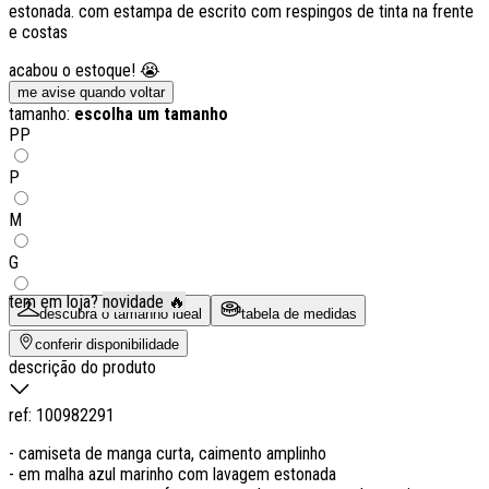
estonada. com estampa de escrito com respingos de tinta na frente
e costas
acabou o estoque! 😭
me avise quando voltar
tamanho:
escolha um tamanho
PP
P
M
G
tem em loja?
novidade 🔥
descubra o tamanho ideal
tabela de medidas
conferir disponibilidade
descrição do produto
ref:
100982291
- camiseta de manga curta, caimento amplinho
- em malha azul marinho com lavagem estonada