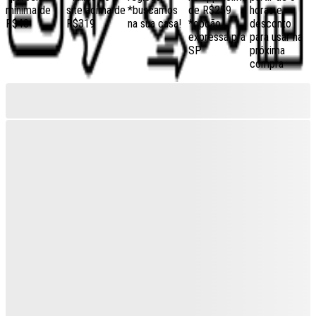
mínima de
site acima de
*buscamos
de R$259
horas e
R$40
R$319
na sua casa!
*opção
desconto
expressa pra
para usar na
SP
próxima
compra