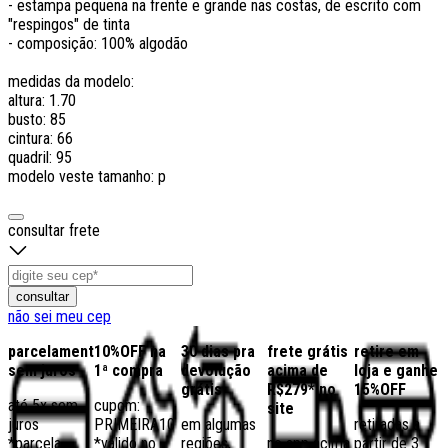
- estampa pequena na frente e grande nas costas, de escrito com
"respingos" de tinta
- composição: 100% algodão
medidas da modelo:
altura: 1.70
busto: 85
cintura: 66
quadril: 95
modelo veste tamanho: p
consultar frete
consultar
não sei meu cep
parcelamento
10%OFF na
30 dias pra
frete grátis
retire em
sem juros
1ª compra
devolução
acima de
loja e ganhe
grátis
R$279* no
15%OFF
até 5x sem
cupom:
site
juros
PRIMEIRA10
em algumas
retiradas a
*parcela
*válido no
regiões,
no app acima
partir de 3