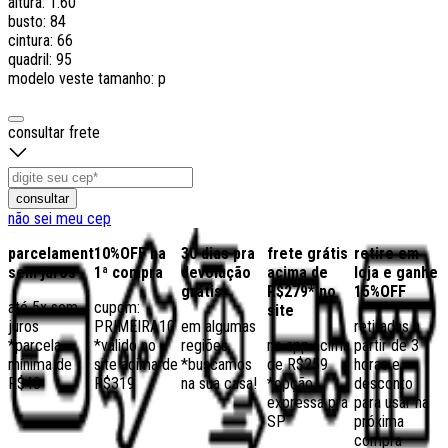
altura: 1.60
busto: 84
cintura: 66
quadril: 95
modelo veste tamanho: p
consultar frete
consultar
não sei meu cep
parcelamento
10%OFF na
30 dias pra
frete grátis
retire em
sem juros
1ª compra
devolução
acima de
loja e ganhe
grátis
R$279* no
15%OFF
até 5x sem
cupom:
site
juros
PRIMEIRA10
em algumas
retiradas a
*parcela
*válido no
regiões,
no app acima
partir de 3
mínima de
site acima de
*buscamos
de R$259
horas e
R$40
R$319
na sua casa!
*opção
desconto
expressa pra
para usar na
SP
próxima
compra