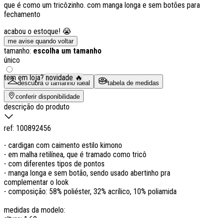
que é como um tricôzinho. com manga longa e sem botões para
fechamento
acabou o estoque! 😭
me avise quando voltar
tamanho:
escolha um tamanho
único
tem em loja?
novidade 🔥
descubra o tamanho ideal
tabela de medidas
conferir disponibilidade
descrição do produto
ref:
100892456
- cardigan com caimento estilo kimono
- em malha retilínea, que é tramado como tricô
- com diferentes tipos de pontos
- manga longa e sem botão, sendo usado abertinho pra
complementar o look
- composição: 58% poliéster, 32% acrílico, 10% poliamida
medidas da modelo: