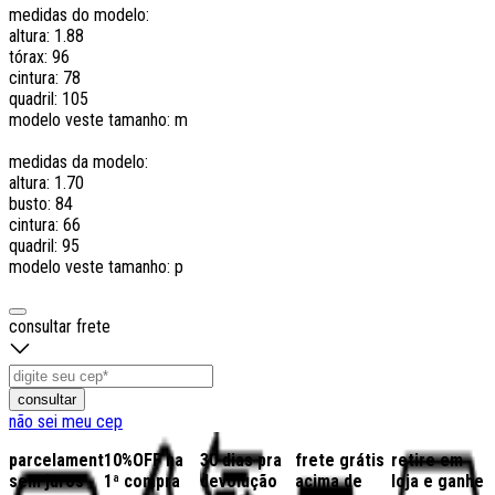
medidas do modelo:
altura: 1.88
tórax: 96
cintura: 78
quadril: 105
modelo veste tamanho: m
medidas da modelo:
altura: 1.70
busto: 84
cintura: 66
quadril: 95
modelo veste tamanho: p
consultar frete
consultar
não sei meu cep
parcelamento
10%OFF na
30 dias pra
frete grátis
retire em
sem juros
1ª compra
devolução
acima de
loja e ganhe