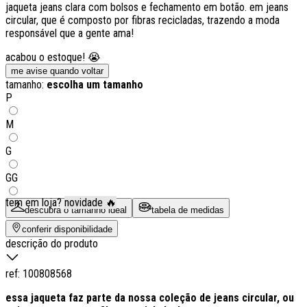
jaqueta jeans clara com bolsos e fechamento em botão. em jeans
circular, que é composto por fibras recicladas, trazendo a moda
responsável que a gente ama!
acabou o estoque! 😭
me avise quando voltar
tamanho:
escolha um tamanho
P
M
G
GG
tem em loja?
novidade 🔥
descubra o tamanho ideal
tabela de medidas
conferir disponibilidade
descrição do produto
ref:
100808568
essa jaqueta faz parte da nossa coleção de jeans circular, ou