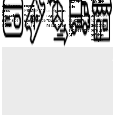
grátis
R$279* no
15%OFF
até 5x sem
cupom:
site
juros
PRIMEIRA10
em algumas
retiradas a
*parcela
*válido no
regiões,
no app acima
partir de 3
mínima de
site acima de
*buscamos
de R$259
horas e
R$40
R$319
na sua casa!
*opção
desconto
expressa pra
para usar na
SP
próxima
compra