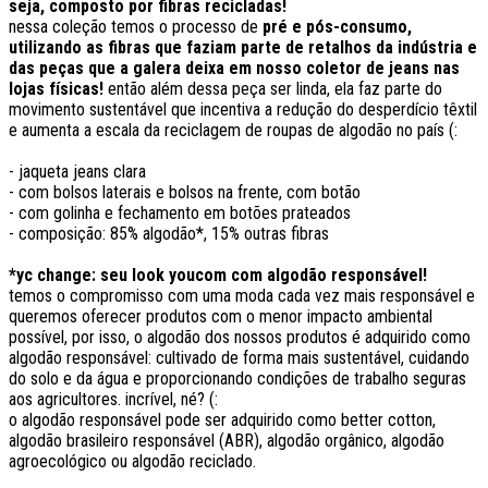
seja, composto por fibras recicladas!
nessa coleção temos o processo de
pré e pós-consumo,
utilizando as fibras que faziam parte de retalhos da indústria e
das peças que a galera deixa em nosso coletor de jeans nas
lojas físicas!
então além dessa peça ser linda, ela faz parte do
movimento sustentável que incentiva a redução do desperdício têxtil
e aumenta a escala da reciclagem de roupas de algodão no país (:
- jaqueta jeans clara
- com bolsos laterais e bolsos na frente, com botão
- com golinha e fechamento em botões prateados
- composição: 85% algodão*, 15% outras fibras
*yc change: seu look youcom com algodão responsável!
temos o compromisso com uma moda cada vez mais responsável e
queremos oferecer produtos com o menor impacto ambiental
possível, por isso, o algodão dos nossos produtos é adquirido como
algodão responsável: cultivado de forma mais sustentável, cuidando
do solo e da água e proporcionando condições de trabalho seguras
aos agricultores. incrível, né? (:
o algodão responsável pode ser adquirido como better cotton,
algodão brasileiro responsável (ABR), algodão orgânico, algodão
agroecológico ou algodão reciclado.