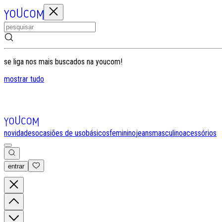
se liga nos mais buscados na youcom!
mostrar tudo
novidades
ocasiões de uso
básicos
feminino
jeans
masculino
acessórios
entrar
0