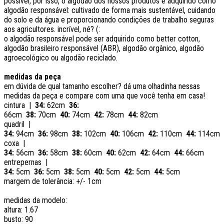
possível, por isso, o algodão dos nossos produtos é adquirido como
algodão responsável: cultivado de forma mais sustentável, cuidando
do solo e da água e proporcionando condições de trabalho seguras
aos agricultores. incrível, né? (:
o algodão responsável pode ser adquirido como better cotton,
algodão brasileiro responsável (ABR), algodão orgânico, algodão
agroecológico ou algodão reciclado.
medidas da peça
em dúvida de qual tamanho escolher? dá uma olhadinha nessas
medidas da peça e compare com uma que você tenha em casa!
cintura |
34:
62cm
36:
66cm
38:
70cm
40:
74cm
42:
78cm
44:
82cm
quadril |
34:
94cm
36:
98cm
38:
102cm
40:
106cm
42:
110cm
44:
114cm
coxa |
34:
56cm
36:
58cm
38:
60cm
40:
62cm
42:
64cm
44:
66cm
entrepernas |
34:
5cm
36:
5cm
38:
5cm
40:
5cm
42:
5cm
44:
5cm
margem de tolerância: +/- 1cm
medidas da modelo:
altura: 1.67
busto: 90