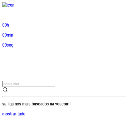
8DO8 termina em...
00
h
00
min
00
seg
se liga nos mais buscados na youcom!
mostrar tudo