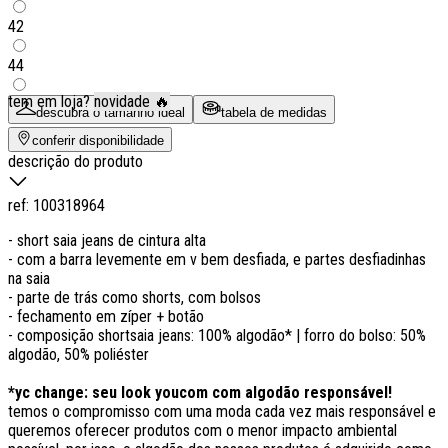
42
44
tem em loja?
novidade 🔥
descubra o tamanho ideal
tabela de medidas
conferir disponibilidade
descrição do produto
ref:
100318964
- short saia jeans de cintura alta
- com a barra levemente em v bem desfiada, e partes desfiadinhas
na saia
- parte de trás como shorts, com bolsos
- fechamento em zíper + botão
- composição shortsaia jeans: 100% algodão* | forro do bolso: 50%
algodão, 50% poliéster
*yc change: seu look youcom com algodão responsável!
temos o compromisso com uma moda cada vez mais responsável e
queremos oferecer produtos com o menor impacto ambiental