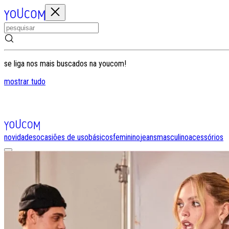
se liga nos mais buscados na youcom!
mostrar tudo
novidades
ocasiões de uso
básicos
feminino
jeans
masculino
acessórios
entrar
0