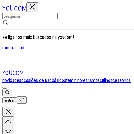
se liga nos mais buscados na youcom!
mostrar tudo
novidades
ocasiões de uso
básicos
feminino
jeans
masculino
acessórios
entrar
0