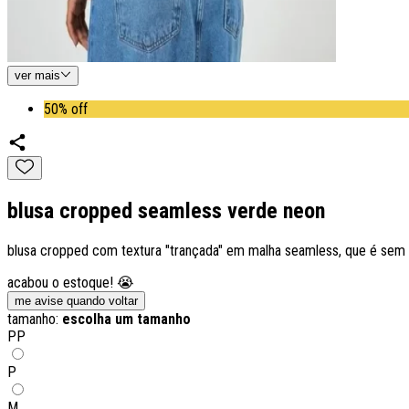
ver
mais
50% off
blusa cropped seamless verde neon
blusa cropped com textura "trançada" em malha seamless, que é sem c
acabou o estoque! 😭
me avise quando voltar
tamanho:
escolha um tamanho
PP
P
M