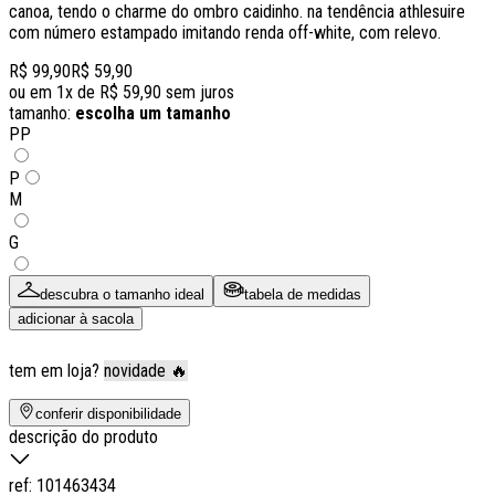
canoa, tendo o charme do ombro caidinho. na tendência athlesuire
com número estampado imitando renda off-white, com relevo.
R$ 99,90
R$ 59,90
ou em
1
x de
R$ 59,90
sem juros
tamanho:
escolha um tamanho
PP
P
M
G
descubra o tamanho ideal
tabela de medidas
adicionar à sacola
tem em loja?
novidade 🔥
conferir disponibilidade
descrição do produto
ref:
101463434