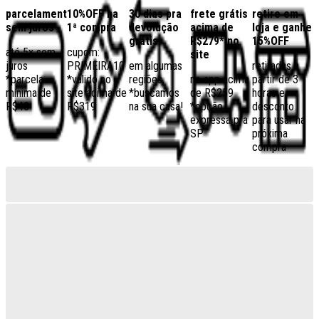
parcelamento
10%OFF na
30 dias pra
frete grátis
retire em
sem juros
1ª compra
devolução
acima de
loja e ganhe
grátis
R$279* no
15%OFF
até 5x sem
cupom:
site
juros
PRIMEIRA10
em algumas
retiradas a
*parcela
*válido no
regiões,
no app acima
partir de 3
mínima de
site acima de
*buscamos
de R$259
horas e
R$40
R$319
na sua casa!
*opção
desconto
expressa pra
para usar na
SP
próxima
compra