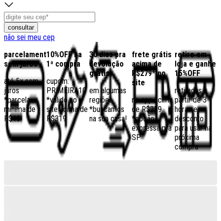
consultar
não sei meu cep
parcelamento
10%OFF na
30 dias pra
frete grátis
retire em
sem juros
1ª compra
devolução
acima de
loja e ganhe
grátis
R$279* no
15%OFF
até 5x sem
cupom:
site
juros
PRIMEIRA10
em algumas
retiradas a
*parcela
*válido no
regiões,
no app acima
partir de 3
mínima de
site acima de
*buscamos
de R$259
horas e
R$40
R$319
na sua casa!
*opção
desconto
expressa pra
para usar na
SP
próxima
compra