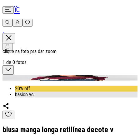
0
clique na foto pra dar zoom
1
de
0
fotos
20% off
básico yc
blusa manga longa retilínea decote v