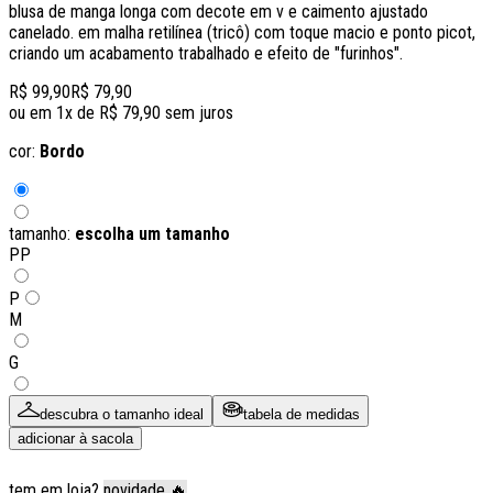
blusa de manga longa com decote em v e caimento ajustado
canelado. em malha retilínea (tricô) com toque macio e ponto picot,
criando um acabamento trabalhado e efeito de "furinhos".
R$ 99,90
R$ 79,90
ou em
1
x de
R$ 79,90
sem juros
cor:
Bordo
tamanho:
escolha um tamanho
PP
P
M
G
descubra o tamanho ideal
tabela de medidas
adicionar à sacola
tem em loja?
novidade 🔥