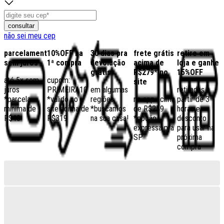
consultar
não sei meu cep
parcelamento
10%OFF na
30 dias pra
frete grátis
retire em
sem juros
1ª compra
devolução
acima de
loja e ganhe
grátis
R$279* no
15%OFF
até 5x sem
cupom:
site
juros
PRIMEIRA10
em algumas
retiradas a
*parcela
*válido no
regiões,
no app acima
partir de 3
mínima de
site acima de
*buscamos
de R$259
horas e
R$40
R$319
na sua casa!
*opção
desconto
expressa pra
para usar na
SP
próxima
compra