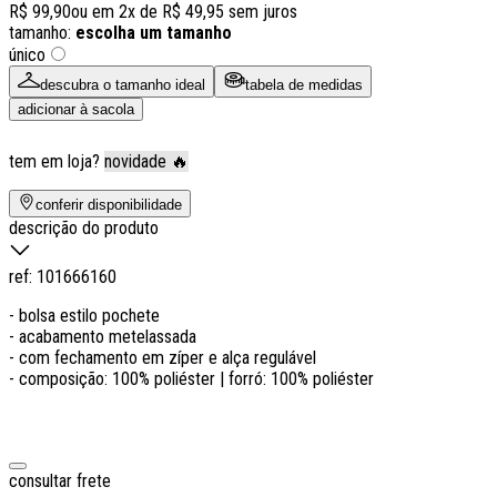
R$ 99,90
ou em
2
x de
R$ 49,95
sem juros
tamanho:
escolha um tamanho
único
descubra o tamanho ideal
tabela de medidas
adicionar à sacola
tem em loja?
novidade 🔥
conferir disponibilidade
descrição do produto
ref:
101666160
- bolsa estilo pochete
- acabamento metelassada
- com fechamento em zíper e alça regulável
- composição: 100% poliéster | forró: 100% poliéster
consultar frete