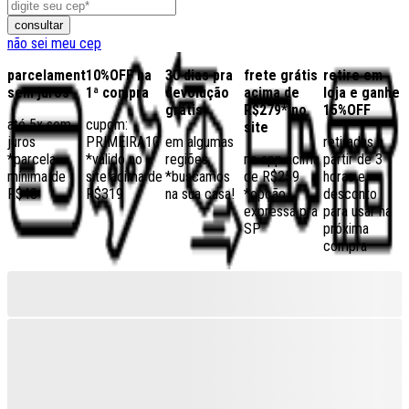
consultar
não sei meu cep
parcelamento
10%OFF na
30 dias pra
frete grátis
retire em
sem juros
1ª compra
devolução
acima de
loja e ganhe
grátis
R$279* no
15%OFF
até 5x sem
cupom:
site
juros
PRIMEIRA10
em algumas
retiradas a
*parcela
*válido no
regiões,
no app acima
partir de 3
mínima de
site acima de
*buscamos
de R$259
horas e
R$40
R$319
na sua casa!
*opção
desconto
expressa pra
para usar na
SP
próxima
compra