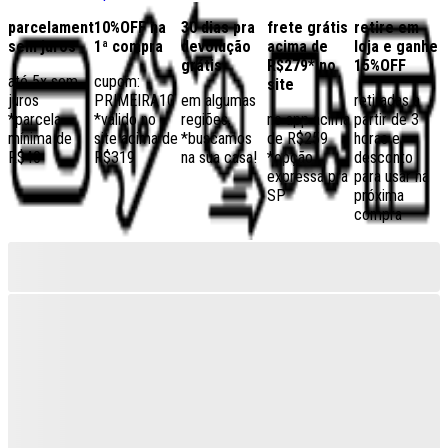
parcelamento
10%OFF na
30 dias pra
frete grátis
retire em
sem juros
1ª compra
devolução
acima de
loja e ganhe
grátis
R$279* no
15%OFF
até 5x sem
cupom:
site
juros
PRIMEIRA10
em algumas
retiradas a
*parcela
*válido no
regiões,
no app acima
partir de 3
mínima de
site acima de
*buscamos
de R$259
horas e
R$40
R$319
na sua casa!
*opção
desconto
expressa pra
para usar na
SP
próxima
compra