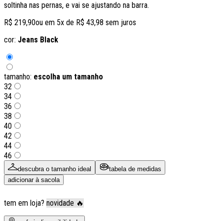
soltinha nas pernas, e vai se ajustando na barra.
R$ 219,90
ou em
5
x de
R$ 43,98
sem juros
cor:
Jeans Black
tamanho:
escolha um tamanho
32
34
36
38
40
42
44
46
descubra o tamanho ideal
tabela de medidas
adicionar à sacola
tem em loja?
novidade 🔥