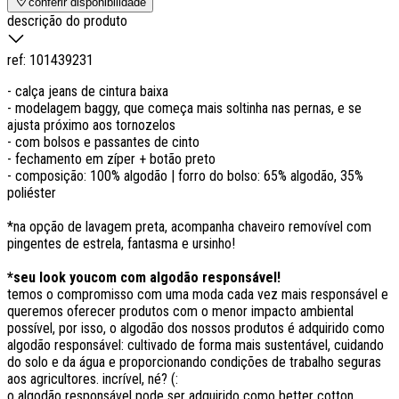
conferir disponibilidade
descrição do produto
ref:
101439231
- calça jeans de cintura baixa
- modelagem baggy, que começa mais soltinha nas pernas, e se
ajusta próximo aos tornozelos
- com bolsos e passantes de cinto
- fechamento em zíper + botão preto
- composição: 100% algodão | forro do bolso: 65% algodão, 35%
poliéster
*na opção de lavagem preta, acompanha chaveiro removível com
pingentes de estrela, fantasma e ursinho!
*seu look youcom com algodão responsável!
temos o compromisso com uma moda cada vez mais responsável e
queremos oferecer produtos com o menor impacto ambiental
possível, por isso, o algodão dos nossos produtos é adquirido como
algodão responsável: cultivado de forma mais sustentável, cuidando
do solo e da água e proporcionando condições de trabalho seguras
aos agricultores. incrível, né? (:
o algodão responsável pode ser adquirido como better cotton,