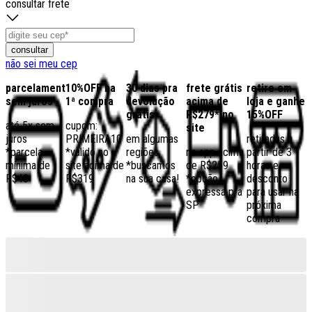
consultar frete
consultar
não sei meu cep
parcelamento
10%OFF na
30 dias pra
frete grátis
retire em
sem juros
1ª compra
devolução
acima de
loja e ganhe
grátis
R$279* no
15%OFF
até 5x sem
cupom:
site
juros
PRIMEIRA10
em algumas
retiradas a
*parcela
*válido no
regiões,
no app acima
partir de 3
mínima de
site acima de
*buscamos
de R$259
horas e
R$40
R$319
na sua casa!
*opção
desconto
expressa pra
para usar na
SP
próxima
compra