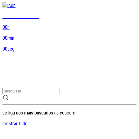
8DO8 termina em...
00
h
00
min
00
seg
se liga nos mais buscados na youcom!
mostrar tudo