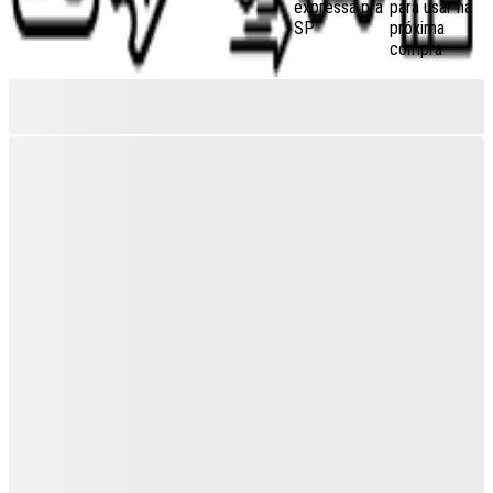
expressa pra
para usar na
SP
próxima
compra