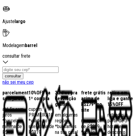
Ajuste
largo
Modelagem
barrel
consultar frete
consultar
não sei meu cep
parcelamento
10%OFF na
30 dias pra
frete grátis
retire em
sem juros
1ª compra
devolução
acima de
loja e ganhe
grátis
R$279* no
15%OFF
até 5x sem
cupom:
site
juros
PRIMEIRA10
em algumas
retiradas a
*parcela
*válido no
regiões,
no app acima
partir de 3
mínima de
site acima de
*buscamos
de R$259
horas e
R$40
R$319
na sua casa!
*opção
desconto