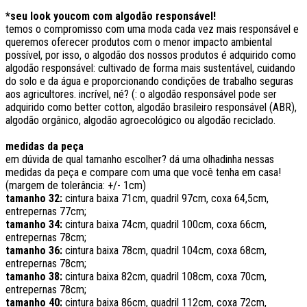
*seu look youcom com algodão responsável!
temos o compromisso com uma moda cada vez mais responsável e
queremos oferecer produtos com o menor impacto ambiental
possível, por isso, o algodão dos nossos produtos é adquirido como
algodão responsável: cultivado de forma mais sustentável, cuidando
do solo e da água e proporcionando condições de trabalho seguras
aos agricultores. incrível, né? (: o algodão responsável pode ser
adquirido como better cotton, algodão brasileiro responsável (ABR),
algodão orgânico, algodão agroecológico ou algodão reciclado.
medidas da peça
em dúvida de qual tamanho escolher? dá uma olhadinha nessas
medidas da peça e compare com uma que você tenha em casa!
(margem de tolerância: +/- 1cm)
tamanho 32:
cintura baixa 71cm, quadril 97cm, coxa 64,5cm,
entrepernas 77cm;
tamanho 34:
cintura baixa 74cm, quadril 100cm, coxa 66cm,
entrepernas 78cm;
tamanho 36:
cintura baixa 78cm, quadril 104cm, coxa 68cm,
entrepernas 78cm;
tamanho 38:
cintura baixa 82cm, quadril 108cm, coxa 70cm,
entrepernas 78cm;
tamanho 40:
cintura baixa 86cm, quadril 112cm, coxa 72cm,