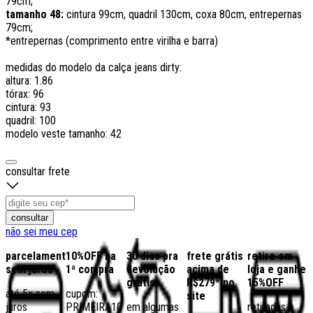
79cm;
tamanho 48:
cintura 99cm, quadril 130cm, coxa 80cm, entrepernas
79cm;
*entrepernas (comprimento entre virilha e barra)
medidas do modelo da calça jeans dirty:
altura: 1.86
tórax: 96
cintura: 93
quadril: 100
modelo veste tamanho: 42
consultar frete
consultar
não sei meu cep
parcelamento
10%OFF na
30 dias pra
frete grátis
retire em
sem juros
1ª compra
devolução
acima de
loja e ganhe
grátis
R$279* no
15%OFF
até 5x sem
cupom:
site
juros
PRIMEIRA10
em algumas
retiradas a