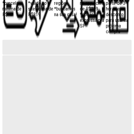
*parcela
*válido no
regiões,
no app acima
partir de 3
mínima de
site acima de
*buscamos
de R$259
horas e
R$40
R$319
na sua casa!
*opção
desconto
expressa pra
para usar na
SP
próxima
compra