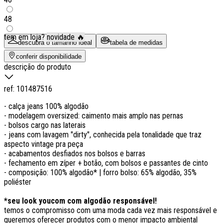
48
tem em loja?
novidade 🔥
descubra o tamanho ideal
tabela de medidas
conferir disponibilidade
descrição do produto
ref:
101487516
- calça jeans 100% algodão
- modelagem oversized: caimento mais amplo nas pernas
- bolsos cargo nas laterais
- jeans com lavagem "dirty", conhecida pela tonalidade que traz
aspecto vintage pra peça
- acabamentos desfiados nos bolsos e barras
- fechamento em zíper + botão, com bolsos e passantes de cinto
- composição: 100% algodão* | forro bolso: 65% algodão, 35%
poliéster
*seu look youcom com algodão responsável!
temos o compromisso com uma moda cada vez mais responsável e
queremos oferecer produtos com o menor impacto ambiental