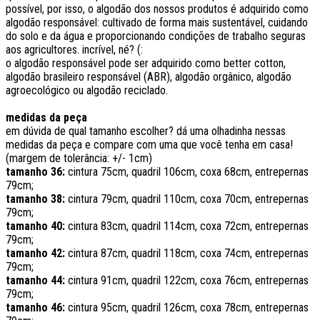
possível, por isso, o algodão dos nossos produtos é adquirido como
algodão responsável: cultivado de forma mais sustentável, cuidando
do solo e da água e proporcionando condições de trabalho seguras
aos agricultores. incrível, né? (:
o algodão responsável pode ser adquirido como better cotton,
algodão brasileiro responsável (ABR), algodão orgânico, algodão
agroecológico ou algodão reciclado.
medidas da peça
em dúvida de qual tamanho escolher? dá uma olhadinha nessas
medidas da peça e compare com uma que você tenha em casa!
(margem de tolerância: +/- 1cm)
tamanho 36:
cintura 75cm, quadril 106cm, coxa 68cm, entrepernas
79cm;
tamanho 38:
cintura 79cm, quadril 110cm, coxa 70cm, entrepernas
79cm;
tamanho 40:
cintura 83cm, quadril 114cm, coxa 72cm, entrepernas
79cm;
tamanho 42:
cintura 87cm, quadril 118cm, coxa 74cm, entrepernas
79cm;
tamanho 44:
cintura 91cm, quadril 122cm, coxa 76cm, entrepernas
79cm;
tamanho 46:
cintura 95cm, quadril 126cm, coxa 78cm, entrepernas