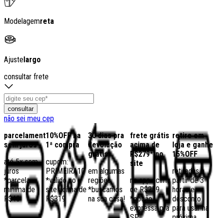
Modelagem
reta
Ajuste
largo
consultar frete
consultar
não sei meu cep
parcelamento
10%OFF na
30 dias pra
frete grátis
retire em
sem juros
1ª compra
devolução
acima de
loja e ganhe
grátis
R$279* no
15%OFF
até 5x sem
cupom:
site
juros
PRIMEIRA10
em algumas
retiradas a
*parcela
*válido no
regiões,
no app acima
partir de 3
mínima de
site acima de
*buscamos
de R$259
horas e
R$40
R$319
na sua casa!
*opção
desconto
expressa pra
para usar na
SP
próxima