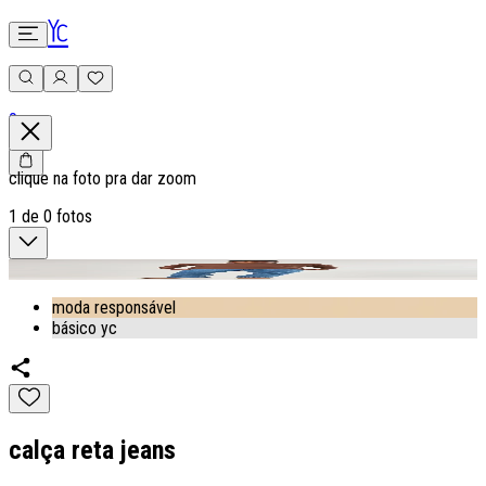
0
clique na foto pra dar zoom
1
de
0
fotos
moda responsável
básico yc
calça reta jeans