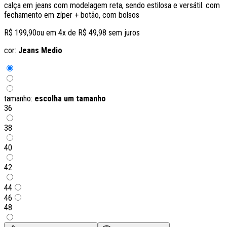
calça em jeans com modelagem reta, sendo estilosa e versátil. com
fechamento em zíper + botão, com bolsos
R$ 199,90
ou em
4
x de
R$ 49,98
sem juros
cor:
Jeans Medio
tamanho:
escolha um tamanho
36
38
40
42
44
46
48