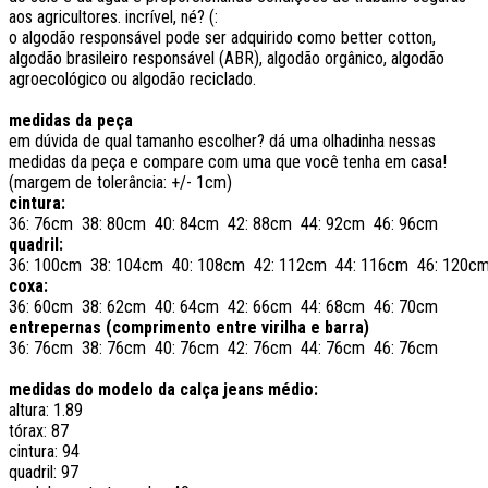
aos agricultores. incrível, né? (:
o algodão responsável pode ser adquirido como better cotton,
algodão brasileiro responsável (ABR), algodão orgânico, algodão
agroecológico ou algodão reciclado.
medidas da peça
em dúvida de qual tamanho escolher? dá uma olhadinha nessas
medidas da peça e compare com uma que você tenha em casa!
(margem de tolerância: +/- 1cm)
cintura:
36: 76cm 38: 80cm 40: 84cm 42: 88cm 44: 92cm 46: 96cm
quadril:
36: 100cm 38: 104cm 40: 108cm 42: 112cm 44: 116cm 46: 120c
coxa:
36: 60cm 38: 62cm 40: 64cm 42: 66cm 44: 68cm 46: 70cm
entrepernas (comprimento entre virilha e barra)
36: 76cm 38: 76cm 40: 76cm 42: 76cm 44: 76cm 46: 76cm
medidas do modelo da calça jeans médio:
altura: 1.89
tórax: 87
cintura: 94
quadril: 97