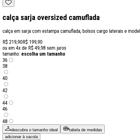
calça sarja oversized camuflada
calça em sarja com estampa camuflada, bolsos cargo laterais e mod
R$ 219,90
R$ 199,90
ou em
4
x de
R$ 49,98
sem juros
tamanho:
escolha um tamanho
36
38
40
42
44
46
48
descubra o tamanho ideal
tabela de medidas
adicionar à sacola