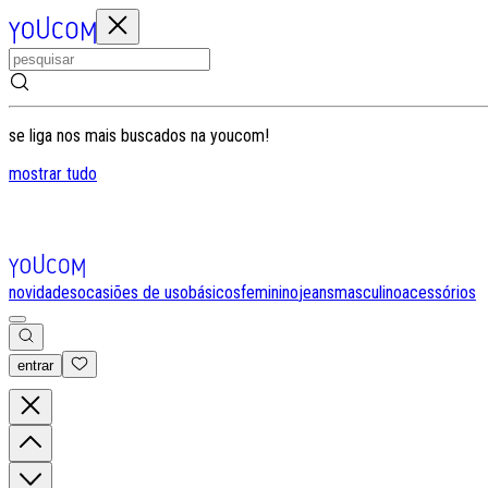
se liga nos mais buscados na youcom!
mostrar tudo
novidades
ocasiões de uso
básicos
feminino
jeans
masculino
acessórios
entrar
0