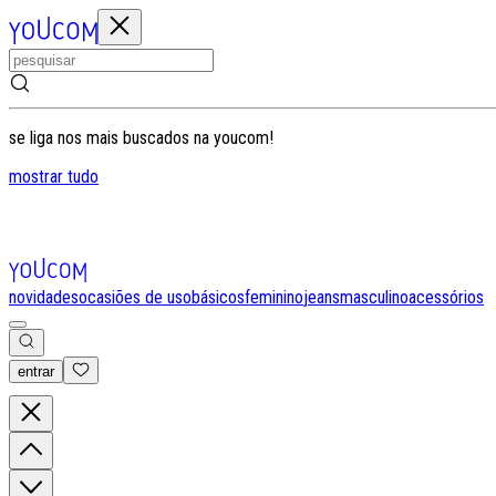
se liga nos mais buscados na youcom!
mostrar tudo
novidades
ocasiões de uso
básicos
feminino
jeans
masculino
acessórios
entrar
0