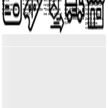
juros
PRIMEIRA10
em algumas
retiradas a
*parcela
*válido no
regiões,
no app acima
partir de 3
mínima de
site acima de
*buscamos
de R$259
horas e
R$40
R$319
na sua casa!
*opção
desconto
expressa pra
para usar na
SP
próxima
compra