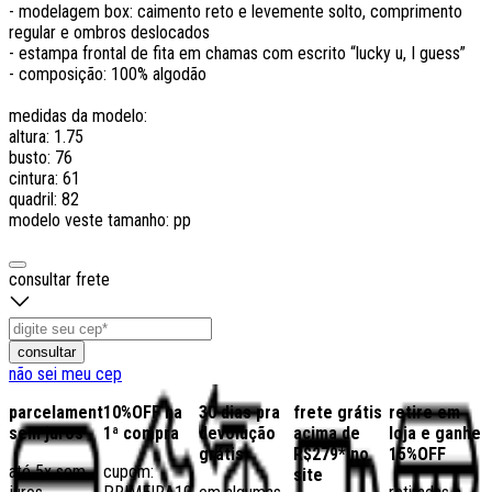
- modelagem box: caimento reto e levemente solto, comprimento
regular e ombros deslocados
- estampa frontal de fita em chamas com escrito “lucky u, I guess”
- composição: 100% algodão
medidas da modelo:
altura: 1.75
busto: 76
cintura: 61
quadril: 82
modelo veste tamanho: pp
consultar frete
consultar
não sei meu cep
parcelamento
10%OFF na
30 dias pra
frete grátis
retire em
sem juros
1ª compra
devolução
acima de
loja e ganhe
grátis
R$279* no
15%OFF
até 5x sem
cupom:
site