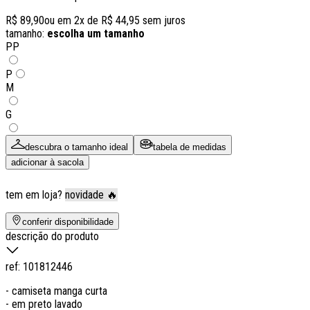
R$ 89,90
ou em
2
x de
R$ 44,95
sem juros
tamanho:
escolha um tamanho
PP
P
M
G
descubra o tamanho ideal
tabela de medidas
adicionar à sacola
tem em loja?
novidade 🔥
conferir disponibilidade
descrição do produto
ref:
101812446
- camiseta manga curta
- em preto lavado