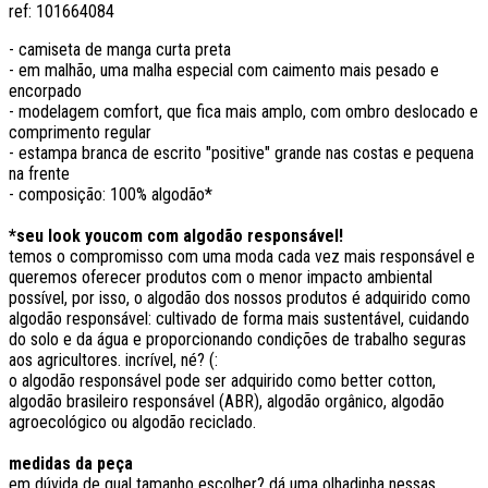
ref:
101664084
- camiseta de manga curta preta
- em malhão, uma malha especial com caimento mais pesado e
encorpado
- modelagem comfort, que fica mais amplo, com ombro deslocado e
comprimento regular
- estampa branca de escrito "positive" grande nas costas e pequena
na frente
- composição: 100% algodão*
*seu look youcom com algodão responsável!
temos o compromisso com uma moda cada vez mais responsável e
queremos oferecer produtos com o menor impacto ambiental
possível, por isso, o algodão dos nossos produtos é adquirido como
algodão responsável: cultivado de forma mais sustentável, cuidando
do solo e da água e proporcionando condições de trabalho seguras
aos agricultores. incrível, né? (:
o algodão responsável pode ser adquirido como better cotton,
algodão brasileiro responsável (ABR), algodão orgânico, algodão
agroecológico ou algodão reciclado.
medidas da peça
em dúvida de qual tamanho escolher? dá uma olhadinha nessas