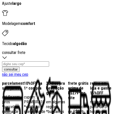
Ajuste
largo
Modelagem
comfort
Tecido
algodão
consultar frete
consultar
não sei meu cep
parcelamento
10%OFF na
30 dias pra
frete grátis
retire em
sem juros
1ª compra
devolução
acima de
loja e ganhe
grátis
R$279* no
15%OFF
até 5x sem
cupom:
site
juros
PRIMEIRA10
em algumas
retiradas a
*parcela
*válido no
regiões,
no app acima
partir de 3
mínima de
site acima de
*buscamos
de R$259
horas e