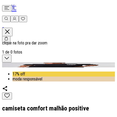
0
clique na foto pra dar zoom
1
de
0
fotos
17% off
moda responsável
camiseta comfort malhão positive