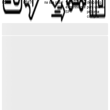
R$40
R$319
na sua casa!
*opção
desconto
expressa pra
para usar na
SP
próxima
compra