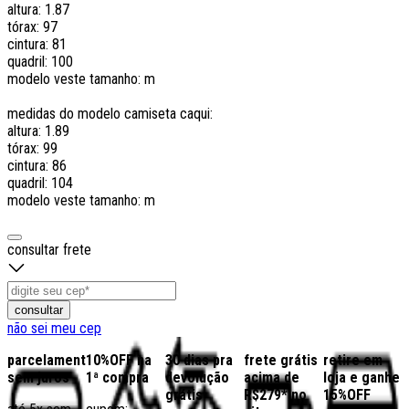
altura: 1.87
tórax: 97
cintura: 81
quadril: 100
modelo veste tamanho: m
medidas do modelo camiseta caqui:
altura: 1.89
tórax: 99
cintura: 86
quadril: 104
modelo veste tamanho: m
consultar frete
consultar
não sei meu cep
parcelamento
10%OFF na
30 dias pra
frete grátis
retire em
sem juros
1ª compra
devolução
acima de
loja e ganhe
grátis
R$279* no
15%OFF