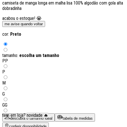
camiseta de manga longa em malha lisa 100% algodão com gola alta
dobradinha
acabou o estoque! 😭
me avise quando voltar
cor:
Preto
tamanho:
escolha um tamanho
PP
P
M
G
GG
tem em loja?
novidade 🔥
descubra o tamanho ideal
tabela de medidas
conferir disponibilidade