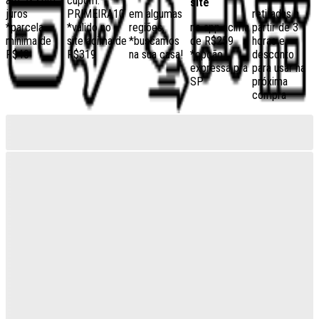
até 5x sem
cupom:
site
juros
PRIMEIRA10
em algumas
retiradas a
*parcela
*válido no
regiões,
no app acima
partir de 3
mínima de
site acima de
*buscamos
de R$259
horas e
R$40
R$319
na sua casa!
*opção
desconto
expressa pra
para usar na
SP
próxima
compra