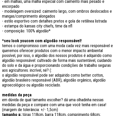
- em malhão, uma malha especial com caimento mais pesado e
encorpado
- modelagem oversized: caimento largo, com ombros deslocados e
mangas/comprimento alongados
- estilo esportivo com detalhes pretos e gola de retilínea listrada
- estampa do kansas city chiefs, time da nfl
- composição: 100% algodão*
*seu look youcom com algodão responsável!
temos o compromisso com uma moda cada vez mais responsável e
queremos oferecer produtos com o menor impacto ambiental
possível, por isso, o algodão dos nossos produtos é adquirido como
algodão responsável: cultivado de forma mais sustentável, cuidando
do solo e da água e proporcionando condições de trabalho seguras
aos agricultores. incrível, né? (:
o algodão responsável pode ser adquirido como better cotton,
algodão brasileiro responsável (ABR), algodão orgânico, algodão
agroecológico ou algodão reciclado.
medidas da peça
em dúvida de qual tamanho escolher? dá uma olhadinha nessas
medidas da peça e compare com uma que você tenha em casa!
(margem de tolerância: +/- 1,5cm)
tamanho p:
tórax 118cm, barra 118cm, comprimento 68cm;