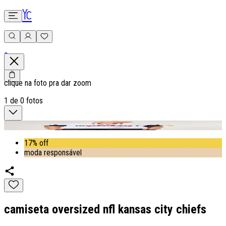
0
clique na foto pra dar zoom
1
de
0
fotos
17% off
moda responsável
camiseta oversized nfl kansas city chiefs