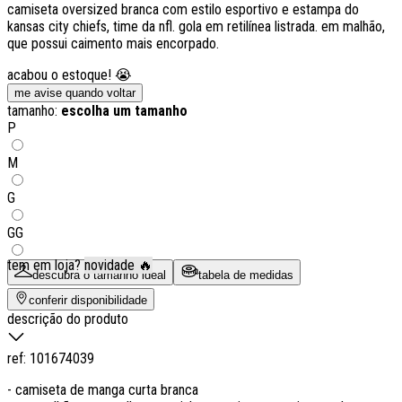
camiseta oversized branca com estilo esportivo e estampa do
kansas city chiefs, time da nfl. gola em retilínea listrada. em malhão,
que possui caimento mais encorpado.
acabou o estoque! 😭
me avise quando voltar
tamanho:
escolha um tamanho
P
M
G
GG
tem em loja?
novidade 🔥
descubra o tamanho ideal
tabela de medidas
conferir disponibilidade
descrição do produto
ref:
101674039
- camiseta de manga curta branca