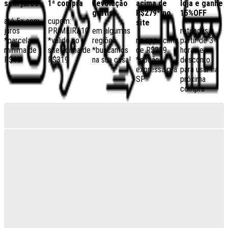
sem juros
1ª compra
devolução
acima de
loja e ganhe
grátis
R$279* no
15%OFF
até 5x sem
cupom:
site
juros
PRIMEIRA10
em algumas
retiradas a
*parcela
*válido no
regiões,
no app acima
partir de 3
mínima de
site acima de
*buscamos
de R$259
horas e
R$40
R$319
na sua casa!
*opção
desconto
expressa pra
para usar na
SP
próxima
compra