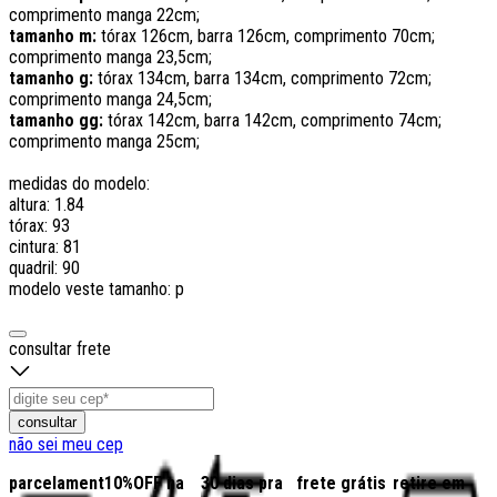
comprimento manga 22cm;
tamanho m:
tórax 126cm, barra 126cm, comprimento 70cm;
comprimento manga 23,5cm;
tamanho g:
tórax 134cm, barra 134cm, comprimento 72cm;
comprimento manga 24,5cm;
tamanho gg:
tórax 142cm, barra 142cm, comprimento 74cm;
comprimento manga 25cm;
medidas do modelo:
altura: 1.84
tórax: 93
cintura: 81
quadril: 90
modelo veste tamanho: p
consultar frete
consultar
não sei meu cep
parcelamento
10%OFF na
30 dias pra
frete grátis
retire em