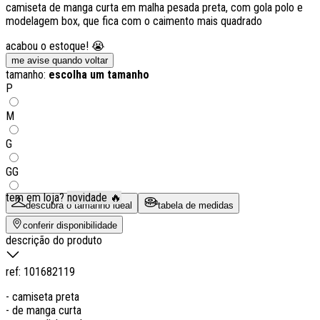
camiseta de manga curta em malha pesada preta, com gola polo e
modelagem box, que fica com o caimento mais quadrado
acabou o estoque! 😭
me avise quando voltar
tamanho:
escolha um tamanho
P
M
G
GG
tem em loja?
novidade 🔥
descubra o tamanho ideal
tabela de medidas
conferir disponibilidade
descrição do produto
ref:
101682119
- camiseta preta
- de manga curta