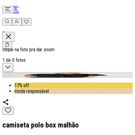
0
clique na foto pra dar zoom
1
de
0
fotos
17% off
moda responsável
camiseta polo box malhão