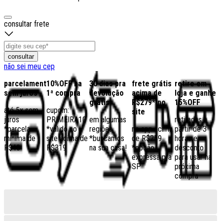
consultar frete
consultar
não sei meu cep
parcelamento
10%OFF na
30 dias pra
frete grátis
retire em
sem juros
1ª compra
devolução
acima de
loja e ganhe
grátis
R$279* no
15%OFF
até 5x sem
cupom:
site
juros
PRIMEIRA10
em algumas
retiradas a
*parcela
*válido no
regiões,
no app acima
partir de 3
mínima de
site acima de
*buscamos
de R$259
horas e
R$40
R$319
na sua casa!
*opção
desconto
expressa pra
para usar na
SP
próxima
compra