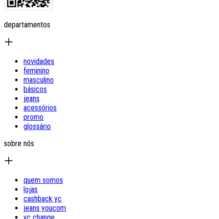
departamentos
novidades
feminino
masculino
básicos
jeans
acessórios
promo
glossário
sobre nós
quem somos
lojas
cashback yc
jeans youcom
yc change