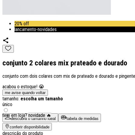
20% off
lancamento-novidades
conjunto 2 colares mix prateado e dourado
conjunto com dois colares com mix de prateado e dourado e pingente
acabou o estoque! 😭
me avise quando voltar
tamanho:
escolha um tamanho
único
tem em loja?
novidade 🔥
descubra o tamanho ideal
tabela de medidas
conferir disponibilidade
descrição do produto