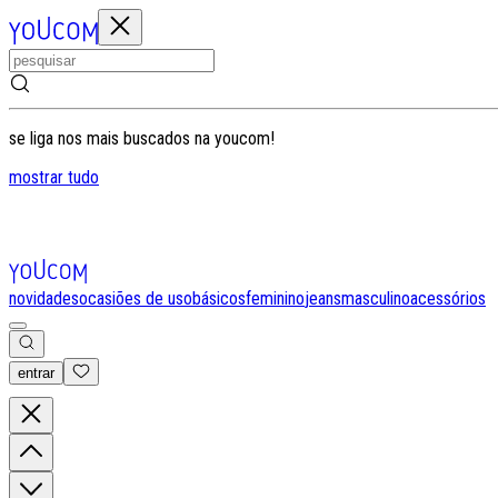
se liga nos mais buscados na youcom!
mostrar tudo
novidades
ocasiões de uso
básicos
feminino
jeans
masculino
acessórios
entrar
0