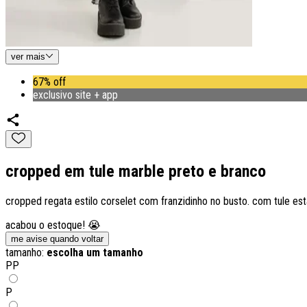
ver
mais
67% off
exclusivo site + app
cropped em tule marble preto e branco
cropped regata estilo corselet com franzidinho no busto. com tule es
acabou o estoque! 😭
me avise quando voltar
tamanho:
escolha um tamanho
PP
P