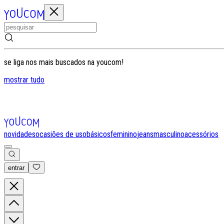
se liga nos mais buscados na youcom!
mostrar tudo
novidades
ocasiões de uso
básicos
feminino
jeans
masculino
acessórios
entrar
0