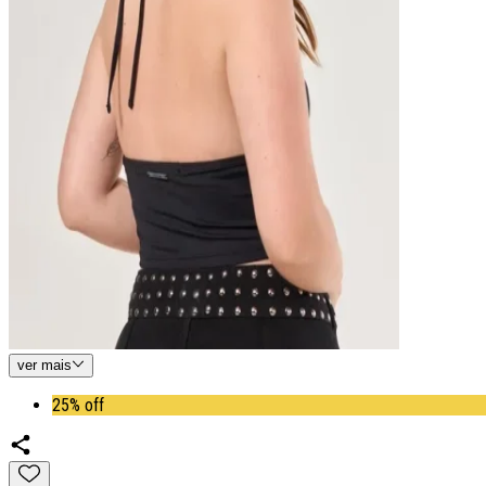
ver
mais
25% off