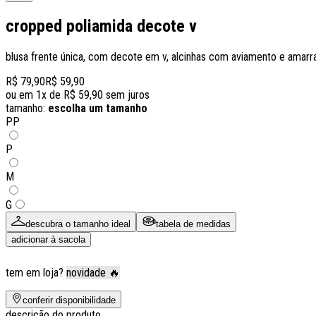
cropped poliamida decote v
blusa frente única, com decote em v, alcinhas com aviamento e amarr
R$ 79,90
R$ 59,90
ou em
1
x de
R$ 59,90
sem juros
tamanho:
escolha um tamanho
PP
P
M
G
descubra o tamanho ideal
tabela de medidas
adicionar à sacola
tem em loja?
novidade 🔥
conferir disponibilidade
descrição do produto