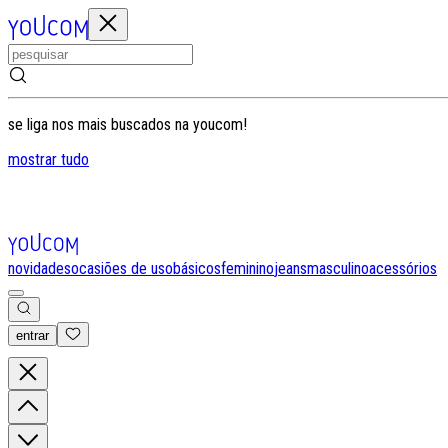
se liga nos mais buscados na youcom!
mostrar tudo
novidades
ocasiões de uso
básicos
feminino
jeans
masculino
acessórios
entrar
0