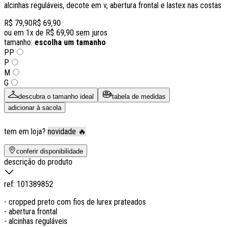
alcinhas reguláveis, decote em v, abertura frontal e lastex nas costas
R$ 79,90
R$ 69,90
ou em
1
x de
R$ 69,90
sem juros
tamanho:
escolha um tamanho
PP
P
M
G
descubra o tamanho ideal
tabela de medidas
adicionar à sacola
tem em loja?
novidade 🔥
conferir disponibilidade
descrição do produto
ref:
101389852
- cropped preto com fios de lurex prateados
- abertura frontal
- alcinhas reguláveis