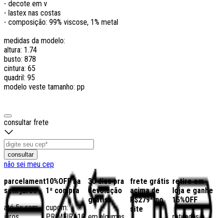
- decote em v
- lastex nas costas
- composição: 99% viscose, 1% metal
medidas da modelo:
altura: 1.74
busto: 878
cintura: 65
quadril: 95
modelo veste tamanho: pp
consultar frete
consultar
não sei meu cep
parcelamento
10%OFF na
30 dias pra
frete grátis
retire em
sem juros
1ª compra
devolução
acima de
loja e ganhe
grátis
R$279* no
15%OFF
até 5x sem
cupom:
site
juros
PRIMEIRA10
em algumas
retiradas a