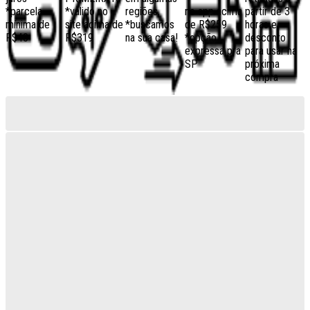
*parcela
*válido no
regiões,
no app acima
partir de 3
mínima de
site acima de
*buscamos
de R$259
horas e
R$40
R$319
na sua casa!
*opção
desconto
expressa pra
para usar na
SP
próxima
compra