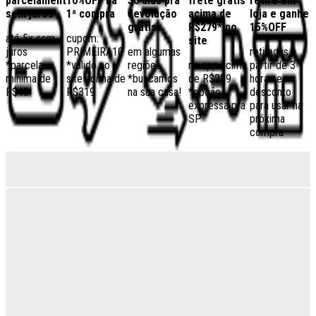
parcelamento
10%OFF na
30 dias pra
frete grátis
retire em
sem juros
1ª compra
devolução
acima de
loja e ganhe
grátis
R$279* no
15%OFF
até 5x sem
cupom:
site
juros
PRIMEIRA10
em algumas
retiradas a
*parcela
*válido no
regiões,
no app acima
partir de 3
mínima de
site acima de
*buscamos
de R$259
horas e
R$40
R$319
na sua casa!
*opção
desconto
expressa pra
para usar na
SP
próxima
compra