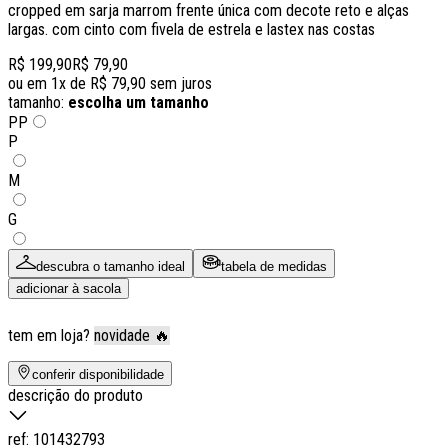
cropped em sarja marrom frente única com decote reto e alças
largas. com cinto com fivela de estrela e lastex nas costas
R$ 199,90
R$ 79,90
ou em
1
x de
R$ 79,90
sem juros
tamanho:
escolha um tamanho
PP
P
M
G
descubra o tamanho ideal
tabela de medidas
adicionar à sacola
tem em loja?
novidade 🔥
conferir disponibilidade
descrição do produto
ref:
101432793