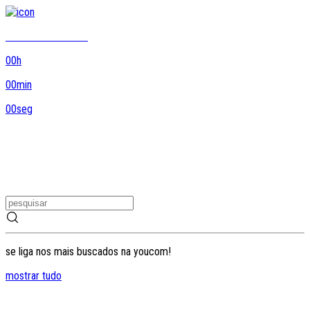
8DO8 termina em...
00
h
00
min
00
seg
se liga nos mais buscados na youcom!
mostrar tudo