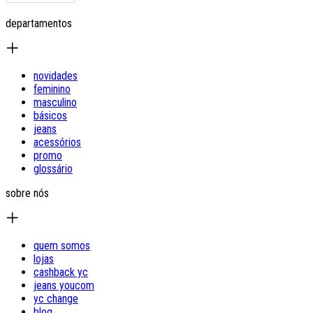
departamentos
novidades
feminino
masculino
básicos
jeans
acessórios
promo
glossário
sobre nós
quem somos
lojas
cashback yc
jeans youcom
yc change
blog