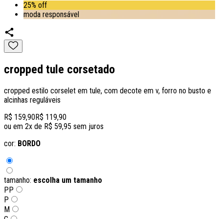
25% off
moda responsável
cropped tule corsetado
cropped estilo corselet em tule, com decote em v, forro no busto e
alcinhas reguláveis
R$ 159,90
R$ 119,90
ou em
2
x de
R$ 59,95
sem juros
cor:
BORDO
tamanho:
escolha um tamanho
PP
P
M