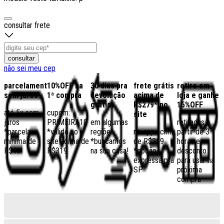
consultar frete
consultar
não sei meu cep
parcelamento
10%OFF na
30 dias pra
frete grátis
retire em
sem juros
1ª compra
devolução
acima de
loja e ganhe
grátis
R$279* no
15%OFF
até 5x sem
cupom:
site
juros
PRIMEIRA10
em algumas
retiradas a
*parcela
*válido no
regiões,
no app acima
partir de 3
mínima de
site acima de
*buscamos
de R$259
horas e
R$40
R$319
na sua casa!
*opção
desconto
expressa pra
para usar na
SP
próxima
compra