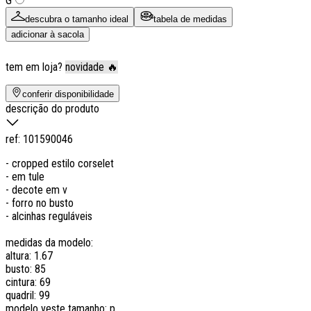
G
descubra o tamanho ideal
tabela de medidas
adicionar à sacola
tem em loja?
novidade 🔥
conferir disponibilidade
descrição do produto
ref:
101590046
- cropped estilo corselet
- em tule
- decote em v
- forro no busto
- alcinhas reguláveis
medidas da modelo:
altura: 1.67
busto: 85
cintura: 69
quadril: 99
modelo veste tamanho: p