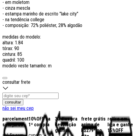
- em moletom
- cinza mescla
- estampa marinho de escrito "lake city"
- na tendência college
- composição: 72% poliéster, 28% algodão
medidas do modelo:
altura: 1.84
tórax: 90
cintura: 85
quadril: 100
modelo veste tamanho: m
consultar frete
consultar
não sei meu cep
parcelamento
10%OFF na
30 dias pra
frete grátis
retire em
sem juros
1ª compra
devolução
acima de
loja e ganhe
grátis
R$279* no
15%OFF
até 5x sem
cupom: