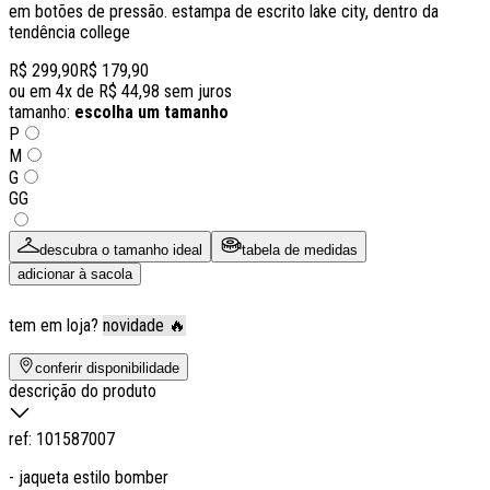
em botões de pressão. estampa de escrito lake city, dentro da
tendência college
R$ 299,90
R$ 179,90
ou em
4
x de
R$ 44,98
sem juros
tamanho:
escolha um tamanho
P
M
G
GG
descubra o tamanho ideal
tabela de medidas
adicionar à sacola
tem em loja?
novidade 🔥
conferir disponibilidade
descrição do produto
ref:
101587007
- jaqueta estilo bomber