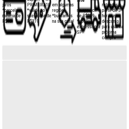
site
juros
PRIMEIRA10
em algumas
retiradas a
*parcela
*válido no
regiões,
no app acima
partir de 3
mínima de
site acima de
*buscamos
de R$259
horas e
R$40
R$319
na sua casa!
*opção
desconto
expressa pra
para usar na
SP
próxima
compra