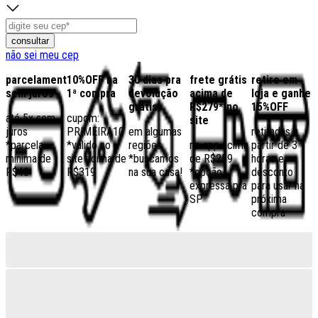
consultar
não sei meu cep
parcelamento
10%OFF na
30 dias pra
frete grátis
retire em
sem juros
1ª compra
devolução
acima de
loja e ganhe
grátis
R$279* no
15%OFF
até 5x sem
cupom:
site
juros
PRIMEIRA10
em algumas
retiradas a
*parcela
*válido no
regiões,
no app acima
partir de 3
mínima de
site acima de
*buscamos
de R$259
horas e
R$40
R$319
na sua casa!
*opção
desconto
expressa pra
para usar na
SP
próxima
compra