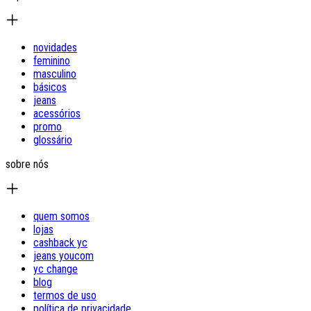
novidades
feminino
masculino
básicos
jeans
acessórios
promo
glossário
sobre nós
quem somos
lojas
cashback yc
jeans youcom
yc change
blog
termos de uso
política de privacidade