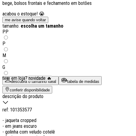
bege, bolsos frontais e fechamento em botões
acabou o estoque! 😭
me avise quando voltar
tamanho:
escolha um tamanho
PP
P
M
G
tem em loja?
novidade 🔥
descubra o tamanho ideal
tabela de medidas
conferir disponibilidade
descrição do produto
ref:
101353577
- jaqueta cropped
- em jeans escuro
- golinha com veludo cotelê