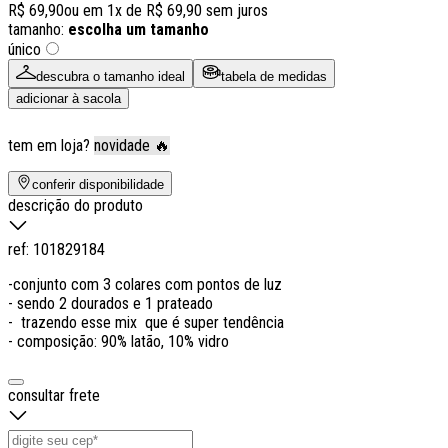
R$ 69,90
ou em
1
x de
R$ 69,90
sem juros
tamanho:
escolha um tamanho
único
descubra o tamanho ideal
tabela de medidas
adicionar à sacola
tem em loja?
novidade 🔥
conferir disponibilidade
descrição do produto
ref:
101829184
-conjunto com 3 colares com pontos de luz
- sendo 2 dourados e 1 prateado
- trazendo esse mix que é super tendência
- composição: 90% latão, 10% vidro
consultar frete