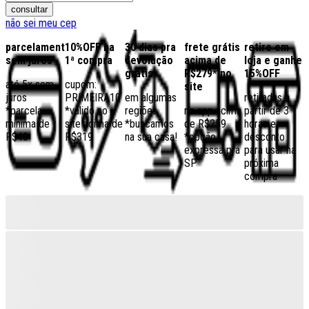
consultar
não sei meu cep
parcelamento
10%OFF na
30 dias pra
frete grátis
retire em
sem juros
1ª compra
devolução
acima de
loja e ganhe
grátis
R$279* no
15%OFF
até 5x sem
cupom:
site
juros
PRIMEIRA10
em algumas
retiradas a
*parcela
*válido no
regiões,
no app acima
partir de 3
mínima de
site acima de
*buscamos
de R$259
horas e
R$40
R$319
na sua casa!
*opção
desconto
expressa pra
para usar na
SP
próxima
compra