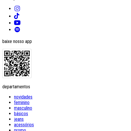
baixe nosso app
departamentos
novidades
feminino
masculino
básicos
jeans
acessórios
promo