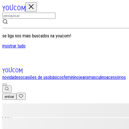
se liga nos mais buscados na youcom!
mostrar tudo
novidades
ocasiões de uso
básicos
feminino
jeans
masculino
acessórios
entrar
0