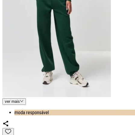
ver
mais
moda responsável