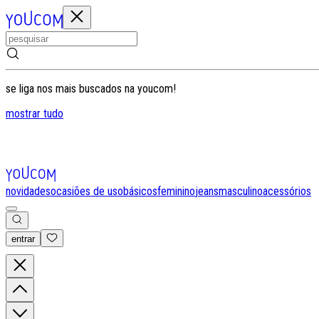
se liga nos mais buscados na youcom!
mostrar tudo
novidades
ocasiões de uso
básicos
feminino
jeans
masculino
acessórios
entrar
0