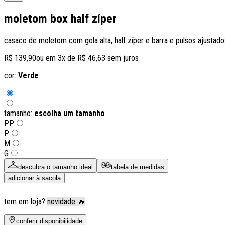
moletom box half zíper
casaco de moletom com gola alta, half zíper e barra e pulsos ajust
R$ 139,90
ou em
3
x de
R$ 46,63
sem juros
cor:
Verde
tamanho:
escolha um tamanho
PP
P
M
G
descubra o tamanho ideal
tabela de medidas
adicionar à sacola
tem em loja?
novidade 🔥
conferir disponibilidade