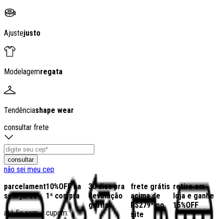
Ajuste
justo
Modelagem
regata
Tendência
shape wear
consultar frete
consultar
não sei meu cep
parcelamento
10%OFF na
30 dias pra
frete grátis
retire em
sem juros
1ª compra
devolução
acima de
loja e ganhe
grátis
R$279* no
15%OFF
até 5x sem
cupom:
site