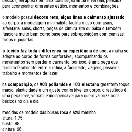
básicos, ela aposta em uma construção limpa e versátil, pensada
para acompanhar diferentes estilos, momentos e combinações.
o modelo possui
decote reto, alças finas e caimento ajustado
ao corpo. a modelagem minimalista facilita o uso com jeans,
alfaiataria, saias, shorts, peças de cintura alta ou baixa e também
funciona muito bem como base para sobreposições com camisas,
tricôs e jaquetas.
o tecido faz toda a diferença na experiência de uso.
a malha se
adapta ao corpo de forma confortável, acompanhando os
movimentos sem perder o caimento. por isso, é uma peça que
transita facilmente entre a rotina, a faculdade, viagens, passeios,
trabalho e momentos de lazer.
na
composição
, os
90% poliamida e 10% elastano
garantem toque
macio, elasticidade e um ajuste confortável ao corpo. o resultado é
uma peça leve, versátil e indispensável para quem valoriza bons
básicos no dia a dia.
medidas da modelo das blusas rosa e azul marinho:
altura: 1.75
busto: 88
cintura: 68