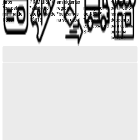
juros
PRIMEIRA10
em algumas
retiradas a
*parcela
*válido no
regiões,
no app acima
partir de 3
mínima de
site acima de
*buscamos
de R$259
horas e
R$40
R$319
na sua casa!
*opção
desconto
expressa pra
para usar na
SP
próxima
compra