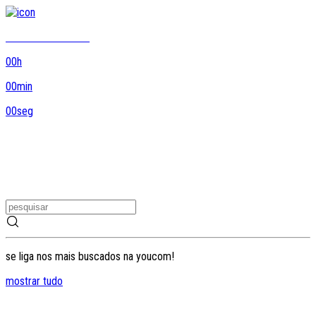
8DO8 termina em...
00
h
00
min
00
seg
se liga nos mais buscados na youcom!
mostrar tudo