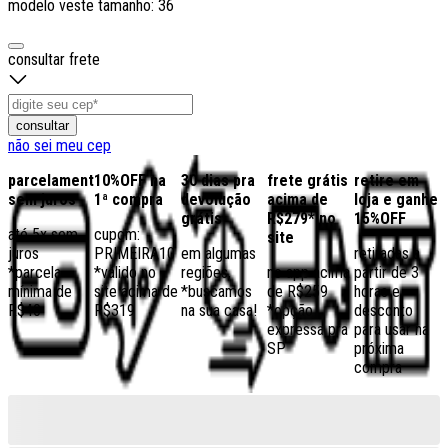
modelo veste tamanho: 36
consultar frete
consultar
não sei meu cep
parcelamento
10%OFF na
30 dias pra
frete grátis
retire em
sem juros
1ª compra
devolução
acima de
loja e ganhe
grátis
R$279* no
15%OFF
até 5x sem
cupom:
site
juros
PRIMEIRA10
em algumas
retiradas a
*parcela
*válido no
regiões,
no app acima
partir de 3
mínima de
site acima de
*buscamos
de R$259
horas e
R$40
R$319
na sua casa!
*opção
desconto
expressa pra
para usar na
SP
próxima
compra