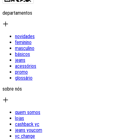
departamentos
novidades
feminino
masculino
básicos
jeans
acessórios
promo
glossário
sobre nós
quem somos
lojas
cashback yc
jeans youcom
yc change