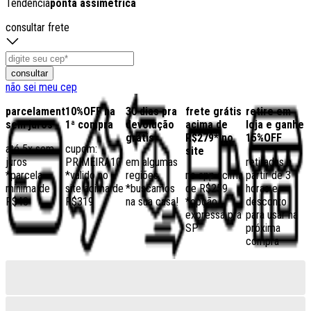
Tendência
ponta assimétrica
consultar frete
consultar
não sei meu cep
parcelamento
10%OFF na
30 dias pra
frete grátis
retire em
sem juros
1ª compra
devolução
acima de
loja e ganhe
grátis
R$279* no
15%OFF
até 5x sem
cupom:
site
juros
PRIMEIRA10
em algumas
retiradas a
*parcela
*válido no
regiões,
no app acima
partir de 3
mínima de
site acima de
*buscamos
de R$259
horas e
R$40
R$319
na sua casa!
*opção
desconto
expressa pra
para usar na
SP
próxima
compra